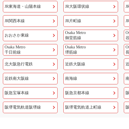
JR東海道・山陽本線
JR大阪環状線
J
JR関西本線
JR片町線
J
Osaka Metro
O
おおさか東線
御堂筋線
Osaka Metro
Osaka Metro
O
千日前線
堺筋線
北大阪急行電鉄
近鉄大阪線
近鉄南大阪線
南海線
阪急宝塚本線
阪急京都本線
阪堺電気軌道阪堺線
阪堺電気軌道上町線