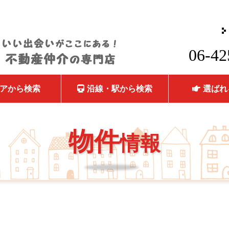
06-42
アから検索
沿線・駅から検索
選ばれ
物件
情報