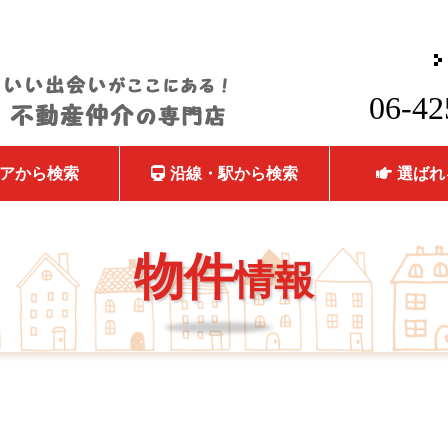
06-42
アから検索
沿線・駅から検索
選ばれ
物件
情報