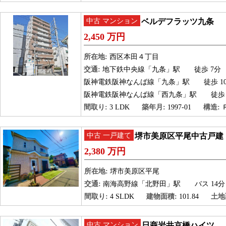
中古 マンション
ベルデフラッツ九条
2,450 万円
所在地:
西区本田４丁目
交通:
地下鉄中央線「九条」駅
徒歩 7分
阪神電鉄阪神なんば線「九条」駅
徒歩 1
阪神電鉄阪神なんば線「西九条」駅
徒歩 
間取り:
3 LDK
築年月:
1997-01
構造:
中古 一戸建て
堺市美原区平尾中古戸建
2,380 万円
所在地:
堺市美原区平尾
交通:
南海高野線「北野田」駅
バス 14分
間取り:
4 SLDK
建物面積:
101.84
土地
中古 マンション
日商岩井京橋ハイツ