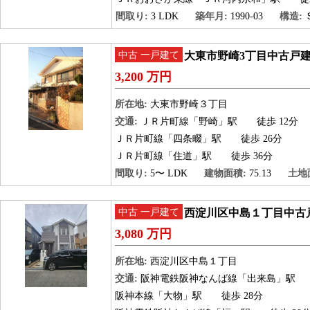
間取り:
3 LDK
築年月:
1990-03
構造:
中古 一戸建て
大東市野崎3丁目中古戸
3,200 万円
所在地:
大東市野崎３丁目
交通:
ＪＲ片町線「野崎」駅
徒歩 12分
ＪＲ片町線「四条畷」駅
徒歩 26分
ＪＲ片町線「住道」駅
徒歩 36分
間取り:
5〜 LDK
建物面積:
75.13
土地
中古 一戸建て
西淀川区中島１丁目中古
3,080 万円
所在地:
西淀川区中島１丁目
交通:
阪神電鉄阪神なんば線「出来島」駅
阪神本線「大物」駅
徒歩 28分