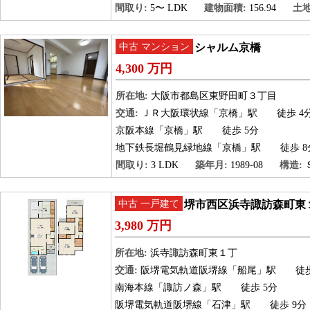
間取り:
5〜 LDK
建物面積:
156.94
土地
中古 マンション
シャルム京橋
4,300 万円
所在地:
大阪市都島区東野田町３丁目
交通:
ＪＲ大阪環状線「京橋」駅
徒歩 4
京阪本線「京橋」駅
徒歩 5分
地下鉄長堀鶴見緑地線「京橋」駅
徒歩 8
間取り:
3 LDK
築年月:
1989-08
構造:
中古 一戸建て
堺市西区浜寺諏訪森町東
3,980 万円
所在地:
浜寺諏訪森町東１丁
交通:
阪堺電気軌道阪堺線「船尾」駅
徒歩
南海本線「諏訪ノ森」駅
徒歩 5分
阪堺電気軌道阪堺線「石津」駅
徒歩 9分