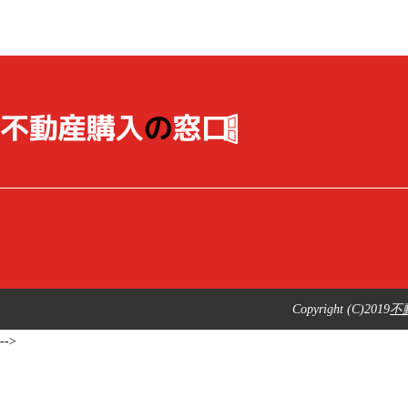
Copyright (C)2019
不
-->