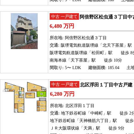
中古 一戸建て
阿倍野区松虫通３丁目中
6,480 万円
所在地:
阿倍野区松虫通３丁目
交通:
阪堺電気軌道阪堺線「北天下茶屋」駅
阪堺電気軌道阪堺線「松田町」駅
徒歩 8
南海本線「天下茶屋」駅
徒歩 10分
間取り:
5〜 LDK
建物面積:
185.04
土地
中古 一戸建て
北区浮田１丁目中古戸建
6,280 万円
所在地:
北区浮田１丁目
交通:
地下鉄谷町線「中崎町」駅
徒歩 2
地下鉄谷町線「天神橋筋六丁目」駅
徒歩 
ＪＲ大阪環状線「天満」駅
徒歩 9分