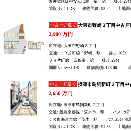
阪神電鉄阪神なんば線「福」駅
徒歩 29
間取り:
4 LDK
建物面積:
92.74
土地面
中古 一戸建て
大東市野崎３丁目中古戸
2,980 万円
所在地:
大東市野崎３丁目
交通:
ＪＲ片町線「野崎」駅
徒歩 16分
ＪＲ片町線「四条畷」駅
徒歩 29分
間取り:
5〜 LDK
建物面積:
178.06
土
中古 一戸建て
摂津市鳥飼新町２丁目中
2,650 万円
所在地:
摂津市鳥飼新町２丁目
交通:
阪急京都線「茨木市」駅
バス 19分
ＪＲ東海道本線「茨木」駅
バス 25分 流
間取り:
4 LDK
建物面積:
91.53
土地面