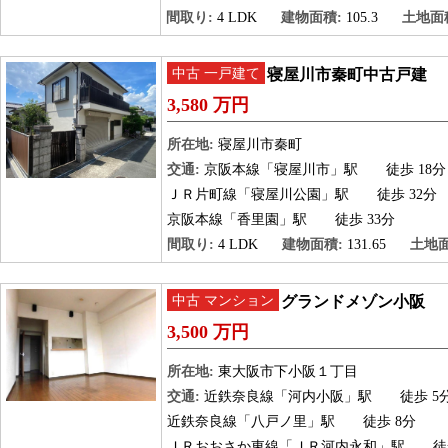
間取り:
4 LDK
建物面積:
105.3
土地面
中古 一戸建て
寝屋川市秦町中古戸建
3,580 万円
所在地:
寝屋川市秦町
交通:
京阪本線「寝屋川市」駅
徒歩 18分
ＪＲ片町線「寝屋川公園」駅
徒歩 32分
京阪本線「香里園」駅
徒歩 33分
間取り:
4 LDK
建物面積:
131.65
土地面
中古 マンション
グランドメゾン小阪
3,500 万円
所在地:
東大阪市下小阪１丁目
交通:
近鉄奈良線「河内小阪」駅
徒歩 5
近鉄奈良線「八戸ノ里」駅
徒歩 8分
ＪＲおおさか東線「ＪＲ河内永和」駅
徒歩