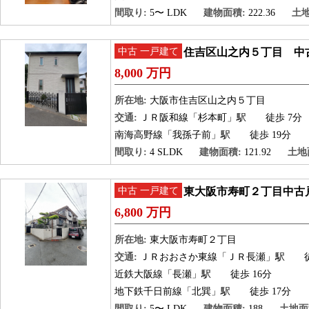
間取り:
5〜 LDK
建物面積:
222.36
土地
中古 一戸建て
住吉区山之内５丁目 中
8,000 万円
所在地:
大阪市住吉区山之内５丁目
交通:
ＪＲ阪和線「杉本町」駅
徒歩 7分
南海高野線「我孫子前」駅
徒歩 19分
間取り:
4 SLDK
建物面積:
121.92
土地
中古 一戸建て
東大阪市寿町２丁目中古
6,800 万円
所在地:
東大阪市寿町２丁目
交通:
ＪＲおおさか東線「ＪＲ長瀬」駅
徒
近鉄大阪線「長瀬」駅
徒歩 16分
地下鉄千日前線「北巽」駅
徒歩 17分
間取り:
5〜 LDK
建物面積:
188
土地面