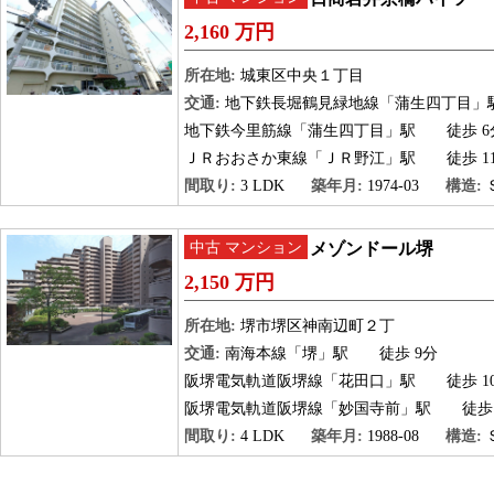
2,160 万円
所在地:
城東区中央１丁目
交通:
地下鉄長堀鶴見緑地線「蒲生四丁目」
地下鉄今里筋線「蒲生四丁目」駅
徒歩 6
ＪＲおおさか東線「ＪＲ野江」駅
徒歩 1
間取り:
3 LDK
築年月:
1974-03
構造:
中古 マンション
メゾンドール堺
2,150 万円
所在地:
堺市堺区神南辺町２丁
交通:
南海本線「堺」駅
徒歩 9分
阪堺電気軌道阪堺線「花田口」駅
徒歩 1
阪堺電気軌道阪堺線「妙国寺前」駅
徒歩 
間取り:
4 LDK
築年月:
1988-08
構造: