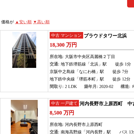
価格が
▲安い順
▼高い順
中古 マンション
プラウドタワー北浜
18,300 万円
所在地:
大阪市中央区高麗橋２丁目
交通:
地下鉄堺筋線「北浜」駅
徒歩 1分
京阪中之島線「なにわ橋」駅
徒歩 7分
地下鉄中央線「堺筋本町」駅
徒歩 12分
間取り:
2 LDK
築年月:
2020-02
構造:
中古 一戸建て
河内長野市上原西町 中
8,500 万円
所在地:
河内長野市上原西町
交通:
南海高野線「河内長野」駅
バス 13