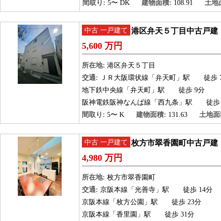
間取り:
5〜 DK
建物面積:
108.91
土地
中古 一戸建て
港区弁天５丁目中古戸建
5,600 万円
所在地:
港区弁天５丁目
交通:
ＪＲ大阪環状線「弁天町」駅
徒歩 
地下鉄中央線「弁天町」駅
徒歩 9分
阪神電鉄阪神なんば線「西九条」駅
徒歩 
間取り:
5〜 K
建物面積:
131.63
土地面
中古 一戸建て
枚方市翠香園町中古戸建
4,980 万円
所在地:
枚方市翠香園町
交通:
京阪本線「光善寺」駅
徒歩 14分
京阪本線「枚方公園」駅
徒歩 23分
京阪本線「香里園」駅
徒歩 31分